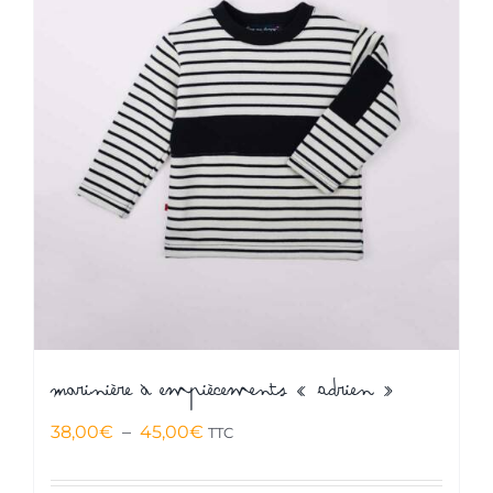
Marinière à empiècements « Adrien »
Plage
38,00
€
–
45,00
€
TTC
de
prix :