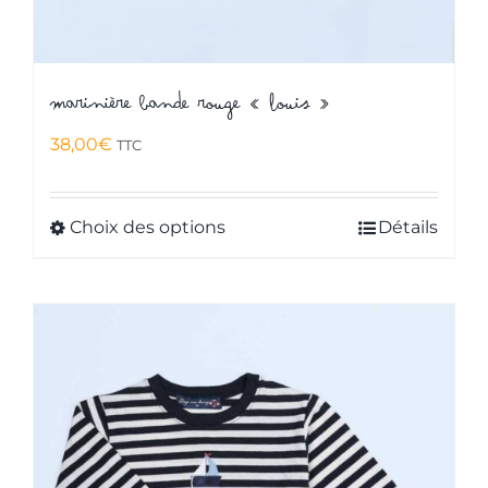
Marinière bande rouge « Louis »
38,00
€
TTC
Choix des options
Détails
Ce
produit
a
plusieurs
variations.
Les
options
peuvent
être