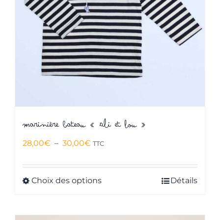
choisies
sur
la
page
du
produit
Marinière bateau « Ali et Lou »
Plage
28,00
€
–
30,00
€
TTC
de
prix :
Choix des options
Détails
Ce
28,00€
produit
à
a
30,00€