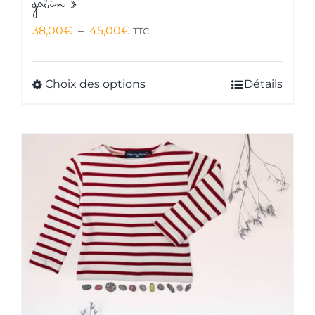
Gabin »
Plage
38,00
€
–
45,00
€
TTC
de
prix :
Choix des options
Détails
Ce
38,00€
produit
à
a
45,00€
plusieurs
variations.
Les
options
peuvent
être
choisies
sur
la