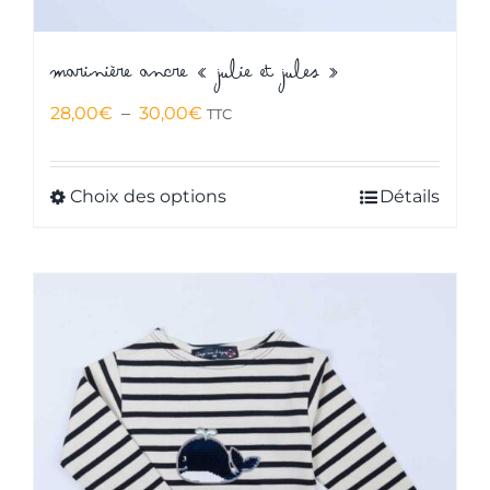
Marinière ancre « Julie et Jules »
Plage
28,00
€
–
30,00
€
TTC
de
prix :
Choix des options
Détails
Ce
28,00€
produit
à
a
30,00€
plusieurs
variations.
Les
options
peuvent
être
choisies